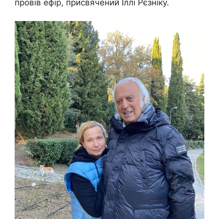
провів ефір, присвячений Іллі Рєзніку.