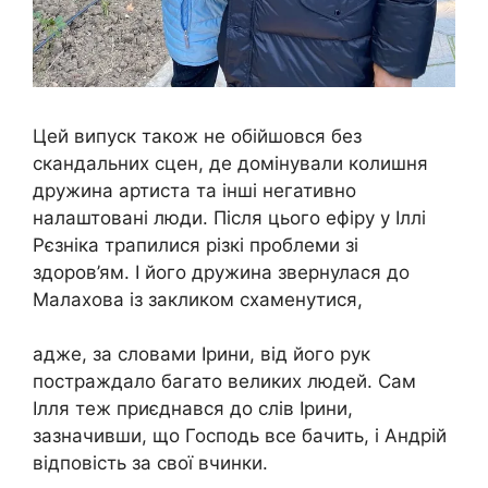
Цей випуск також не обійшовся без
скандальних сцен, де домінували колишня
дружина артиста та інші негативно
налаштовані люди. Після цього ефіру у Іллі
Рєзніка трапилися різкі проблеми зі
здоров’ям. І його дружина звернулася до
Малахова із закликом схаменутися,
адже, за словами Ірини, від його рук
постраждало багато великих людей. Сам
Ілля теж приєднався до слів Ірини,
зазначивши, що Господь все бачить, і Андрій
відповість за свої вчинки.