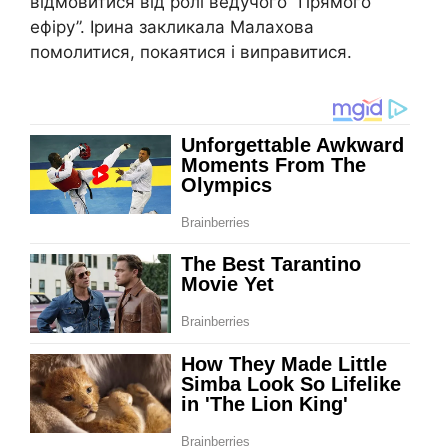
відмовитися від ролі ведучого “Прямого
ефіру”. Ірина закликала Малахова
помолитися, покаятися і виправитися.