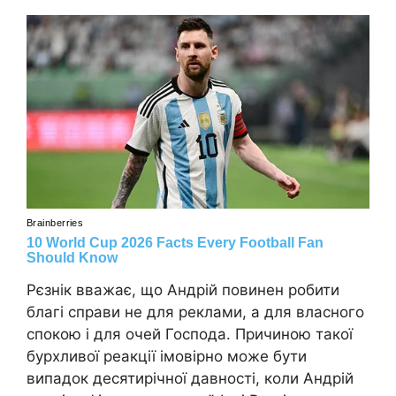
Рєзнік вважає, що Андрій повинен робити
благі справи не для реклами, а для власного
спокою і для очей Господа. Причиною такої
бурхливої реакції імовірно може бути
випадок десятирічної давності, коли Андрій