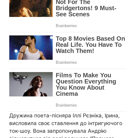
Дружина поета-пісняра Іллі Рєзніка, Ірина,
висловила своє ставлення до інтригуючого
ток-шоу. Вона запропонувала Андрію