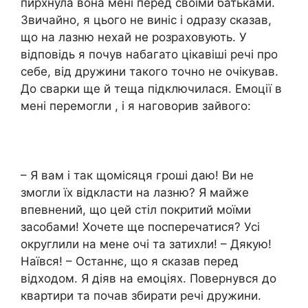
пирхнула вона мені перед своїми батьками.
Звичайно, я цього не виніс і одразу сказав,
що на лазню нехай не розраховують. У
відповідь я почув набагато цікавіші речі про
себе, від дружини такого точно не очікував.
До сварки ще й теща підключилася. Емоції в
мені перемогли , і я наговорив зайвого:
– Я вам і так щомісяця гроші даю! Ви не
змогли їх відкласти на лазню? Я майже
впевнений, що цей стіл покритий моїми
засобами! Хочете ще посперечатися? Усі
округлили на мене очі та затихли! – Дякую!
Наївся! – Останнє, що я сказав перед
відходом. Я діяв на емоціях. Повернувся до
квартири та почав збирати речі дружини.