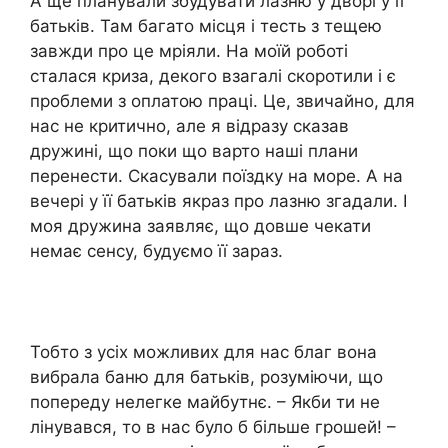
А ще планували збудувати лазню у дворі у її
батьків. Там багато місця і тесть з тещею
завжди про це мріяли. На моїй роботі
сталася криза, декого взагалі скоротили і є
проблеми з оплатою праці. Це, звичайно, для
нас не критично, але я відразу сказав
дружині, що поки що варто наші плани
перенести. Скасували поїздку на море. А на
вечері у її батьків якраз про лазню згадали. І
моя дружина заявляє, що довше чекати
немає сенсу, будуємо її зараз.
Тобто з усіх можливих для нас благ вона
вибрала баню для батьків, розуміючи, що
попереду нелегке майбутнє. – Якби ти не
лінувався, то в нас було б більше грошей! –