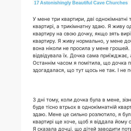
У мене три квартири, дві однокімнатні 
квартирі, а трикімнатну здаю. Я живу о
квартиру на свою дочку, якщо зять вирі
квартиру. Я живу нормально, у мене до
вона ніколи не просила у мене грошей. Я
відвідувала їх. Дочка сама приїжджає,
Останнім часом я помітила, що дочка п
здогадалася, що тут щось не так. І не 
3 дні тому, коли дочка була в мене, зі
буде тісно втрьох в однокімнатній кварт
здаю. Мене це сильно розлютило, я була
квартирі ще хоче, щоб я віддала йому 
Я сказала дочці, що дітей заводити потр