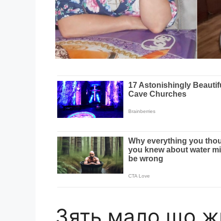
Зять мало що ж