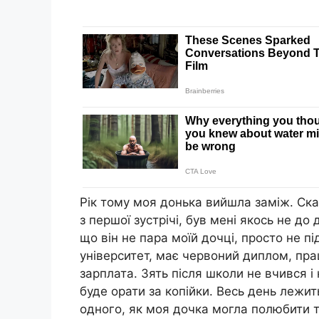
Рік тому моя донька вийшла заміж. Ска
з першої зустрічі, був мені якось не до 
що він не пара моїй дочці, просто не пі
університет, має червоний диплом, прац
зарплата. Зять після школи не вчився і
буде орати за копійки. Весь день лежит
одного, як моя дочка могла полюбити т