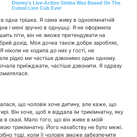
та одна трішка. Я сама живу в однокімнатній
дна і мені зручно в однушці. Я не оформила
шить піти, він не зможе претендувати на
брий дохід. Моя дочка також добре заробляє,
 ніколи не ходила до них у гості, не
 але рідко ми частіше дзвонимо один одному.
очала приїжджати, частіше дзвонити. Я одразу
помилялася.
зналася, що чоловік хоче дитину, але каже, що
ирі. Він хоче, щоб я віддала їм трикімнатну, яку
 в сказі. Мало того, що він живе в моїй
свою трикімнатну. Його нахабству не було межі.
ібно тоді, коли її чоловік зможе забезпечити