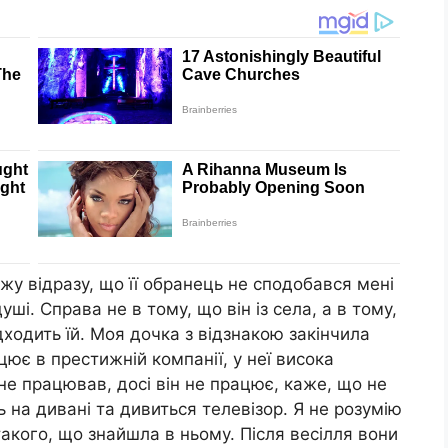
жу відразу, що її обранець не сподобався мені
душі. Справа не в тому, що він із села, а в тому,
дходить їй. Моя дочка з відзнакою закінчила
ює в престижній компанії, у неї висока
 не працював, досі він не працює, каже, що не
ь на дивані та дивиться телевізор. Я не розумію
акого, що знайшла в ньому. Після весілля вони