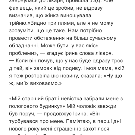
звернулася до лікаря, пройшла УЗД. Але
фахівець, який це зробив, не відразу
визначив, що жінка виношувала
трійню.»Видно три плями, але я не можу
зрозуміти, що це таке. Нам потрібно
провести обстеження на більш сучасному
обладнанні. Може бути, у вас якісь
проблеми», — згадує Ірина слова лікаря.
— Коли він почув, що у нас буде одразу троє
дітей, він замовк від подиву. І моя мама, якій
я теж розповіла цю новину, сказала: «Ну що
ж, ми їх виховаємо.»
«Мій старший брат і невістка забрали мене з
пологового будинку»» Мій чоловік завжди
був поруч, — продовжує Ірина. «Він
турбувався про мене. Пам’ятаю, в перші дні
нового року мені страшенно захотілося