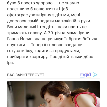
було б просто здорово — це значно
полегшило б наше життя.Щоб
сфотографувати Ірину з дітьми, мені
довелося самій подати малюків їй в руки.
Вони маленькі і тендітні, поки навіть не
тримають голову. А 70-річна мама Ірини
Ганна Йосипівна не ризикує їх брати: боїться
впустити … Тепер її головне завдання-
готувати їжу, ходити за продуктами,
прибирати квартиру. Про дітей тільки дбає
Іра.