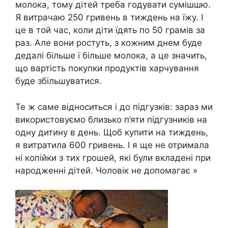
молока, тому дітей треба годувати сумішшю.
Я витрачаю 250 гривень в тиждень на їжу. І
це в той час, коли діти їдять по 50 грамів за
раз. Але вони ростуть, з кожним днем буде
дедалі більше і більше молока, а це значить,
що вартість покупки продуктів харчування
буде збільшуватися.
Те ж саме відноситься і до підгузків: зараз ми
використовуємо близько п’яти підгузників на
одну дитину в день. Щоб купити на тиждень,
я витратила 600 гривень. І я ще не отримала
ні копійки з тих грошей, які були вкладені при
народженні дітей. Чоловік не допомагає »