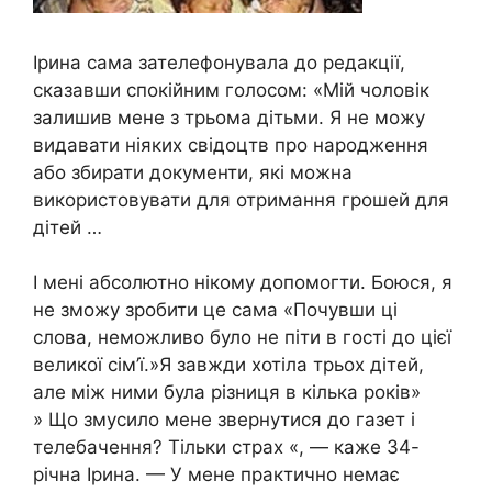
Ірина сама зателефонувала до редакції,
сказавши спокійним голосом: «Мій чоловік
залишив мене з трьома дітьми. Я не можу
видавати ніяких свідоцтв про народження
або збирати документи, які можна
використовувати для отримання грошей для
дітей …
І мені абсолютно нікому допомогти. Боюся, я
не зможу зробити це сама «Почувши ці
слова, неможливо було не піти в гості до цієї
великої сім’ї.»Я завжди хотіла трьох дітей,
але між ними була різниця в кілька років»
» Що змусило мене звернутися до газет і
телебачення? Тільки страх «, — каже 34-
річна Ірина. — У мене практично немає