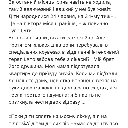
За останній місяць Ірина навіть не ходила,
такий величезний і важкий у неї був живіт.
Діти народилися 24 червня, на 34-му тижні.
Це на півтора місяці раніше, ніж повинно
було бути.
Всі вони почали дихати самостійно. Але
протягом кількох днів вони перебували в
спеціальних коувезах в відділенні інтенсивної
терапії.Хто забрав тебе з лікарні?- Мій брат і
його дружина. Моя мама підготувала
квартиру до приїзду онуків. Коли ми під’їхали
до нашого дому, невістка впевнено взяла на
руки двох малюків і піднялася по сходах, а я
несла третього і думала: я б навіть не
ризикнула нести двох відразу …
«Поки діти сплять на моєму ліжку, а я на
підлозі»У дітей до сих пір немає свідоцтв про