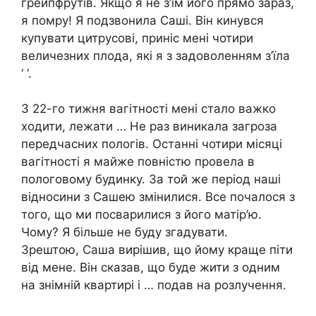
грейпфрутів. Якщо я не з’їм його прямо зараз,
я помру! Я подзвонила Саші. Він кинувся
купувати цитрусові, приніс мені чотири
величезних плода, які я з задоволенням з’їла
‘ ‘.
З 22-го тижня вагітності мені стало важко
ходити, лежати … Не раз виникала загроза
передчасних пологів. Останні чотири місяці
вагітності я майже повністю провела в
пологовому будинку. За той же період наші
відносини з Сашею змінилися. Все почалося з
того, що ми посварилися з його матір’ю.
Чому? Я більше не буду згадувати.
Зрештою, Саша вирішив, що йому краще піти
від мене. Він сказав, що буде жити з одним
на знімній квартирі і … подав на розлучення.