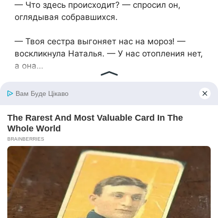
— Что здесь происходит? — спросил он,
оглядывая собравшихся.
— Твоя сестра выгоняет нас на мороз! —
воскликнула Наталья. — У нас отопления нет,
а она…
— У вас есть куда поехать, — перебила
Татьяна. — К маме. В гостиницу. Куда
угодно.
Сергей попытался взять ситуацию в свои
руки:
— Так, давайте все успокоимся. Таня, нельзя
же так. Дети замёрзли…
— Нет, Сергей, — Татьяна посмотрела брату