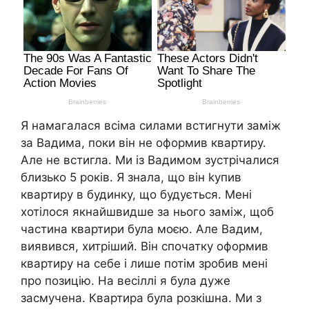
Я намагалася всіма силами встигнути заміж
за Вадима, поки він не оформив квартиру.
Але не встигла. Ми із Вадимом зустрічалися
близько 5 років. Я знала, що він kупив
квартиру в будинку, що будується. Мені
хотілося якнайшвидше за нього заміж, щоб
частина квартири була моєю. Але Вадим,
виявився, хитріший. Він спочатку оформив
квартиру на себе і лише потім зробив мені
про позицію. На весіллі я була дуже
засмучена. Квартира була розкішна. Ми з