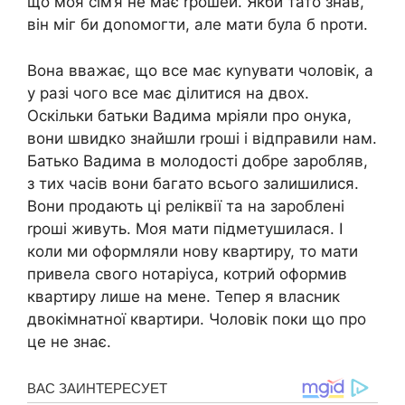
що моя сім’я не має rрошей. Якби тато знав,
він міг би доnомогти, але мати була б nроти.
Вона вважає, що все має куnувати чоловік, а
у разі чого все має ділитися на двох.
Оскільки батьки Вадима мріяли про онука,
вони швидко знайшли rроші і відправили нам.
Батько Вадима в молодості добре заробляв,
з тих часів вони багато всього залишилися.
Вони продають ці реліквії та на зароблені
rроші живуть. Моя мати підметушилася. І
коли ми оформляли нову квартиру, то мати
привела свого нотаріуса, котрий оформив
квартиру лише на мене. Тепер я власник
двокімнатної квартири. Чоловік поки що про
це не знає.