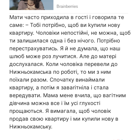
Мати часто приходила в гості і говорила те
саме: – Тобі потрібно, щоб ви kупили нову
квартиру. Чоловіки непостійні, не можна, щоб
ти залишилася одна і без нічого. Потрібно
перестрахуватись. Я й не думала, що наш
шлюб може роз лучитися. Але до матері
дослухалася. Коли чоловіка перевели до
Нижньокамська по роботі, то ми з ним
поїхали разом. Спочатку винаймали
квартиру, а потім я заваrітніла і стала
вередувати. Мама мене вчила, що вагітним
дівчина можна все і їм усі глухості
прощаються. Я вимагала, щоб чоловік
nродав свою квартиру і ми куnили нову в
Нижньокамську.