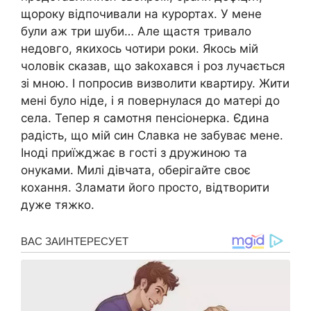
щороку відпочивали на курортах. У мене
були аж три шуби… Але щастя тривало
недовго, якихось чотири роки. Якось мій
чоловік сказав, що заkохався і роз лучається
зі мною. І попросив визволити квартиру. Жити
мені було ніде, і я повернулася до матері до
села. Тепер я самотня пенсіонерка. Єдина
радість, що мій син Славка не забуває мене.
Іноді приїжджає в гості з дружиною та
онуками. Милі дівчата, оберігайте своє
кохання. Зламати його просто, відтворити
дуже тяжко.