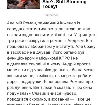
Але мій Роман, звичайний інженер із
середньостатистичною зарплатою не мав
нагоди задовольнити мої хотілки. У тридцять
три роки я закрутила роман із Андрієм. Він
працював лаборантом у інституті. Але браку
в засобах не відчував. Його батько був
функціонером у міськкомі КПРС і не
відмовляв синові ні в чому. Андрій просив
мене піти від чоловіка до нього, бо не може
звозити мене, заміжню, на море та робити
дорогі подарунки. Я попросила Романа про
роз лучення. Він тільки й сказав: «Про сина
подумала?» Славик вчився чудово,
поводився скромно, вихований — і все це