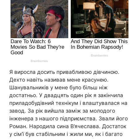
Я виросла досить привабливою дівчиною.
Дехто навіть називав мене красунею.
Шанувальників у мене було більш ніж
достатньо. У двадцять один рік я закінчила
приладобудівний технікум і влаштувалася на
завод. За рік вийшла заміж за молодого
інженера з нашого підприємства. Звали його
Роман. Народила сина В’ячеслава. Достаток
у сім’ї був стабільним і жили ми, як і багато