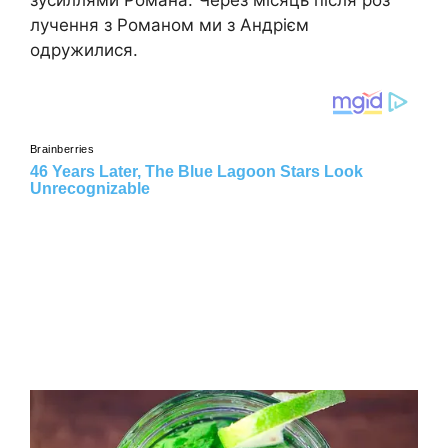
зусиллями Романа. Через місяць після роз
лучення з Романом ми з Андрієм
одружилися.