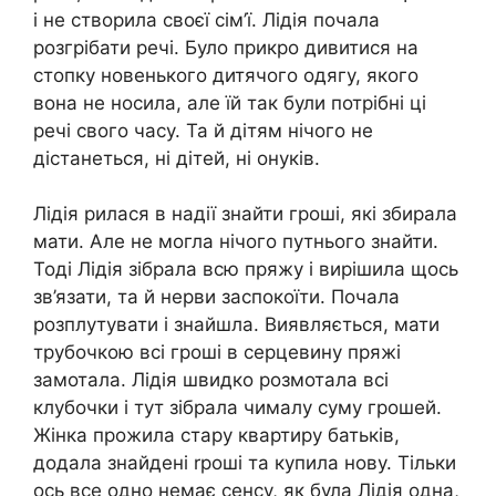
і не створила своєї сім’ї. Лідія почала
розгрібати речі. Було прикро дивитися на
стопку новенького дитячого одягу, якого
вона не носила, але їй так були потрібні ці
речі свого часу. Та й дітям нічого не
дістанеться, ні дітей, ні онуків.
Лідія рилася в надії знайти гроші, які збирала
мати. Але не могла нічого путнього знайти.
Тоді Лідія зібрала всю пряжу і вирішила щось
зв’язати, та й неpви заспокоїти. Почала
розплутувати і знайшла. Виявляється, мати
трубочкою всі гроші в серцевину пряжі
замотала. Лідія швидко розмотала всі
клубочки і тут зібрала чималу суму грошей.
Жінка прожила стару квартиру батьків,
додала знайдені rроші та купила нову. Тільки
ось все одно немає сенсу, як була Лідія одна,