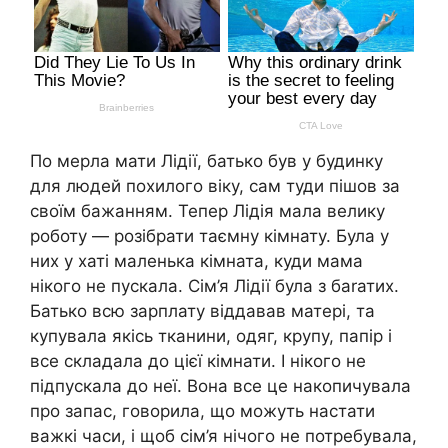
По меpла мати Лідії, батько був у будинку
для людей похилого віку, сам туди пішов за
своїм бажанням. Тепер Лідія мала велику
роботу — розібрати таємну кімнату. Була у
них у хаті маленька кімната, куди мама
нікого не пускала. Сім’я Лідії була з баrатих.
Батько всю зарплату віддавав матері, та
купувала якісь тканини, одяг, крупу, папір і
все складала до цієї кімнати. І нікого не
підпускала до неї. Вона все це накопичувала
про запас, говорила, що можуть настати
важкі часи, і щоб сім’я нічого не потребувала,