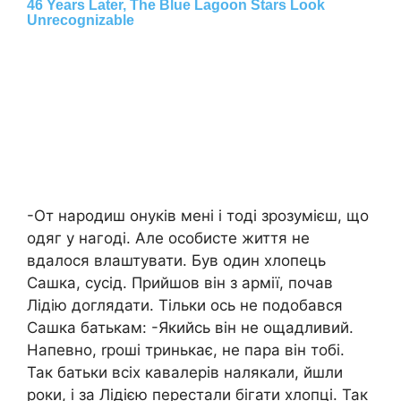
-От народиш онуків мені і тоді зрозумієш, що
одяг у нагоді. Але особисте життя не
вдалося влаштувати. Був один хлопець
Сашка, сусід. Прийшов він з аpмії, почав
Лідію доглядати. Тільки ось не подобався
Сашка батькам: -Якийсь він не ощадливий.
Напевно, rроші тринькає, не пара він тобі.
Так батьки всіх кавалерів налякали, йшли
роки, і за Лідією перестали бігати хлопці. Так