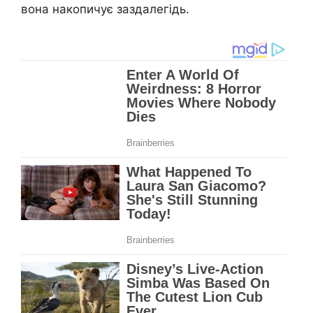
вона накопичує заздалегідь.