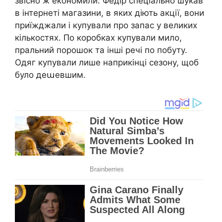
звісно ж економили. Федір спеціально шукав
в інтернеті магазини, в яких діють акції, вони
приїжджали і купували про запас у великих
кількостях. По коробках купували мило,
пральний порошок та інші речі по побуту.
Одяг купували лише наприкінці сезону, щоб
було деաевшим.