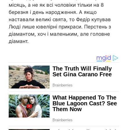
місяць, а не як всі чоловіки тільки на 8
березня і день народження. А якщо
наставали великі свята, то Федір купував
Люді лише ювeлірні прикраси. Перcтень з
дiамантом, хоч і маленьким, але головне
діaмант.