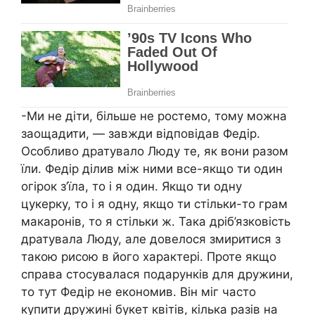
-Ми не діти, більше не ростемо, тому можна
заощадити, — завжди відповідав Федір.
Особливо дратувало Люду те, як вони разом
їли. Федір ділив між ними все-якщо ти один
огірок з’їла, то і я один. Якщо ти одну
цукерку, то і я одну, якщо ти стільки-то грам
макаронів, то я стільки ж. Така дрiб’язковість
дратyвала Люду, але довелося змиритися з
такою риcою в його характері. Проте якщо
справа стосувалася подарунків для дружини,
то тут Федір не еконoмив. Він міг часто
купити дружині букет квітів, кілька разів на