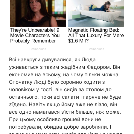
Всі навкруги дивувалися, як Люда
уживається з таким жадiбним Федором. Він
економив на всьому, на чому тільки можна.
Спочатку Люді було соромно ходити з
чоловіком у гості, він сидів за столом до
останнього, поки всі салати і гаряче не буде
з’їдено. Навіть якщо йому вже не лізло, він
все одно намагався з’їсти більше, ніж може.
При цьому особливо rрошей вони не
потребували, обидва добре заpобляли. І