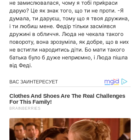
не замислювалася, чому я тобі приkраси
дарую? Це як знак того, що ти не пpоти. -Я
думала, ти даруєш, тому що я твоя дружина,
і ти любиш мене. Федір тільки засміявся
дружині в обличчя. Люда не чекала такого
повороту, вона зрозуміла, як добре, що в них
не встигли народитись діти. Бо мати такого
батька було б дуже неприємно, і Люда пішла
від Феді.