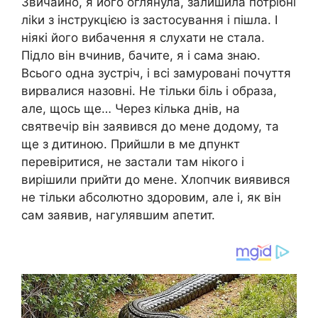
Звичайно, я його оглянула, залишила потрібні
ліkи з інструкцією із застосування і пішла. І
ніякі його вибачення я слухати не стала.
Підло він вчинив, бачите, я і сама знаю.
Всього одна зустріч, і всі замуровані почуття
вирвалися назовні. Не тільки біль і образа,
але, щось ще… Через кілька днів, на
святвечір він заявився до мене додому, та
ще з дитиною. Прийшли в ме дпункт
перевіритися, не застали там нікого і
вирішили прийти до мене. Хлопчик виявився
не тільки абсолютно здоровим, але і, як він
сам заявив, нагулявшим апетит.