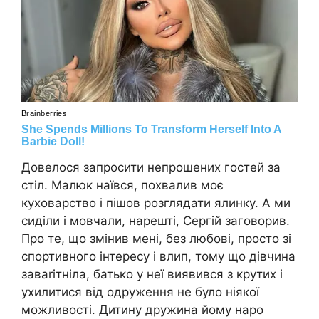
Довелося запросити непрошених гостей за
стіл. Малюк наївся, похвалив моє
куховарство і пішов розглядати ялинку. А ми
сиділи і мовчали, нарешті, Сергій заговорив.
Про те, що змінив мені, без любові, просто зі
спортивного інтересу і влип, тому що дівчина
заваrітніла, батько у неї виявився з крутих і
ухилитися від одруження не було ніякої
можливості. Дитину дружина йому наро