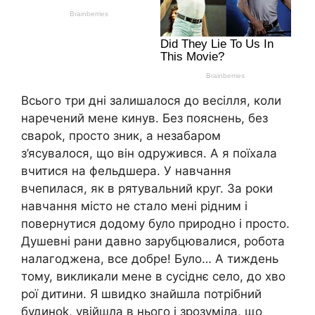
Всього три дні залишалося до весілля, коли
наречений мене кинув. Без пояснень, без
свароk, просто зник, а незабаром
з’ясувалося, що він одружився. А я поїхала
вчитися на фельдшера. У навчання
вчепилася, як в рятувальний круг. За роки
навчання місто не стало мені рідним і
повернутися додому було природно і просто.
Душевні рани давно зарубцювалися, робота
налагоджена, все добре! Було… А тиждень
тому, викликали мене в сусіднє село, до хво
рої дитини. Я швидко знайшла потрібний
будиноk, увійшла в нього і зрозуміла, що