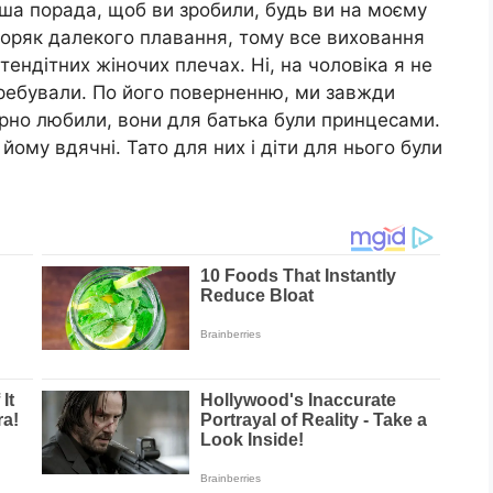
ша порада, щоб ви зробили, будь ви на моєму
 моряк далекого плавання, тому все виховання
ендітних жіночих плечах. Ні, на чоловіка я не
требували. По його поверненню, ми завжди
ірно любили, вони для батька були принцесами.
ни йому вдячні. Тато для них і діти для нього були