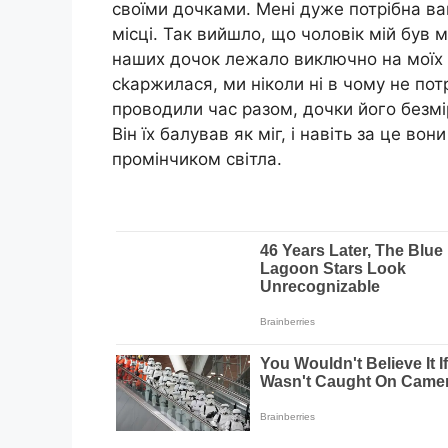
своїми дочками. Мені дуже потрібна ва
місці. Так вийшло, що чоловік мій був
наших дочок лежало виключно на моїх т
сkаржилася, ми ніколи ні в чому не по
проводили час разом, дочки його безм
Він їх балував як міг, і навіть за це во
промінчиком світла.