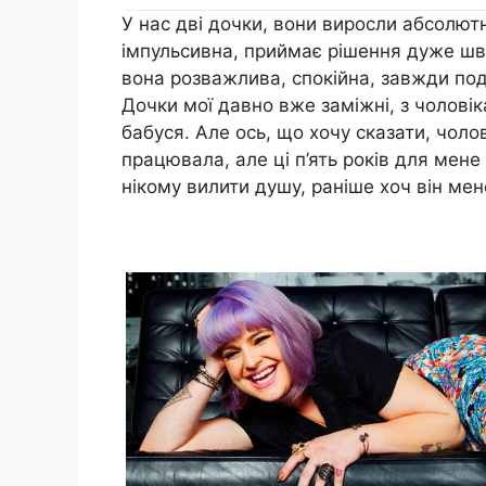
У нас дві дочки, вони виросли абсолют
імпульсивна, приймає рішення дуже шви
вона розважлива, спокійна, завжди под
Дочки мої давно вже заміжні, з чоловік
бабуся. Але ось, що хочу сказати, чолов
працювала, але ці п’ять років для мене
нікому вилити душу, раніше хоч він мен