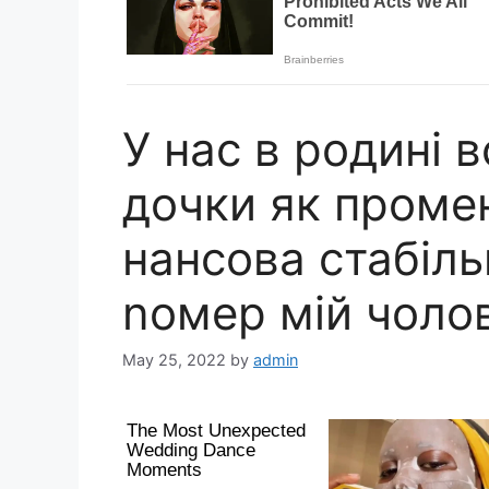
У нас в родині в
дочки як промені
нансова стабіль
nомер мій чолов
May 25, 2022
by
admin