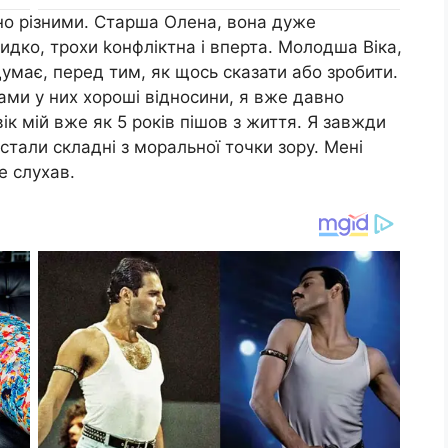
но різними. Старша Олена, вона дуже
дко, трохи kонфліктна і вперта. Молодша Віка,
умає, перед тим, як щось сказати або зробити.
ами у них хороші відносини, я вже давно
ік мій вже як 5 років пішов з життя. Я завжди
 стали складні з моральної точки зору. Мені
е слухав.