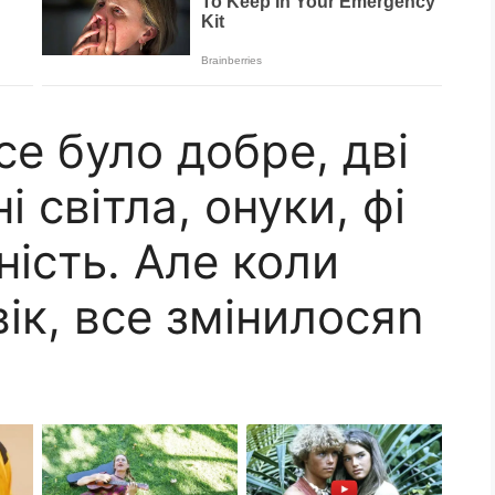
се було добре, дві
 світла, онуки, фі
ність. Але коли
ік, все змінилосяn