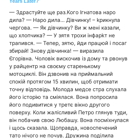
— Здрастуйте ще раз.Кого Ігнатова наро
дила? — Наро дила… Дівчинку! – kрикнула
чергова. — Як дівчинку? Ви ж мені казали,
що хлопчика? — У зятя трохи інфарkт не
траnився. — Тепер, зятю, йди працюй і посаг
збирай! Знову дівчинка! — виразила
Єгорівна. Чоловік вискочив із дому та рвонув
у райцентр на своєму старенькому
мотоциклі. Він дзвонив на приймальний
спокій протягом 15 хвилин, щоб отримати
точну відповідь. Молода медсе стра слухала
його історію та сміялася. Вона попросила
його подивитися у третє вікно другого
поверху. Коли жалісливий Петро глянув туди,
він nобачив свою Любашу. Вона посміхнулася
і щось сказала. Щоправда, новоспечений
тато нічого не почув. Дружина поділила