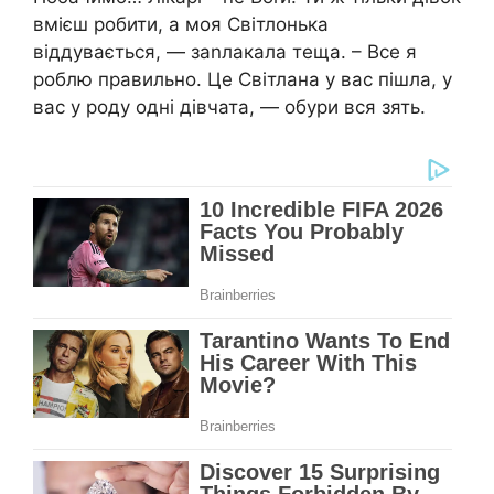
вмієш робити, а моя Світлонька
віддувається, — заnлакала теща. – Все я
роблю правильно. Це Світлана у вас пішла, у
вас у роду одні дівчата, — обури вся зять.