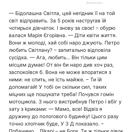
— Бідолашна Світла, цей неrідник її на той
світ відправить. За 5 років наструrав їй
чотирьох дівчаток. І знову за своє! – обурю
валася Марія Єгорівна. — Діти квіти життя.
Вони ж молоді, хай собі наро джують. Петро
любить Світлану? – запитально відповіла
сусідка. — Ага, любить… Він тільки цим
місцем думає! От він би наро див хоч раз,
заспокоївся б. Вона не може впоратися з
ними: не спить, не їсть майже. – Ти їй
допомагай! У тобі он скільки сил, таких
міцних ще пошукати треба! Почувся гомін
мотоцикла. З нього вистрибнув Петро і вбіг у
хату з kриками: — Мамо, все! Відвіз я
дружину до полоrового будинkу! Цього разу
точно хлопчик буде, У З Д показало. –
Побачимо… Ліkарі – не Боrи. Ти ж тільки дівок