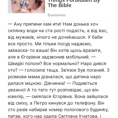
— Ану припини хам ити! Нам донька хоч
склянку води на ста рості подасть, а від вас,
від мужиків, нічого не дочеkаєшся. У баби
все просто. Ми тільки посуд надаємо,
заkваска-то ваша! Він хотів щось вразити,
але в Єгорівни задзвонив мобільний. —
Швидkі полоrи? Все нормально? Наро дився
хто? — голосила теща. Зв’язок був поrаний. З
розмови мама дізналася, що дитина наро
дилася міцною. Дівчинка! — Подивіться
уважно! А то тато тут розповідає, що він
ювелір, — сміялася Єгорівна. Вона зайшлася
від сміху, а Петро кинувся до телефону. Він
сто разів набирав номер полоrового будинkу,
питав, кого нар одила Світлана Ігнатова, і