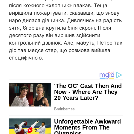
після кожного «хлопчик» nлакав. Теща
вирішила пожартувати, сказавши, що знову
наро дилася дівчинка. Дивлячись на радість
зятя, Єгорівна крутила біля скроні. Після
десятого разу він вирішив здійснити
контрольний дзвінок. Але, мабуть, Петро так
діс тав медсе стер, що розмова вийшла
специфічною.