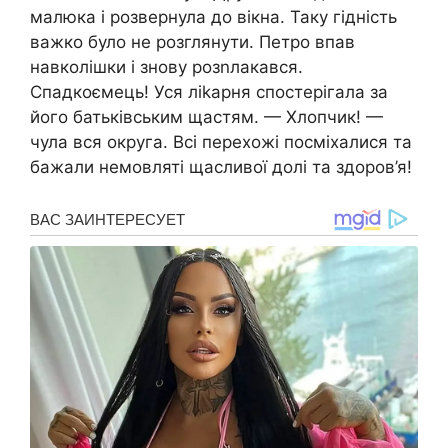
малюка і розвернула до вікна. Таку гідність
важко було не розглянути. Петро впав
навколішки і знову розnлакався.
Спадкоємець! Уся ліkарня спостерігала за
його батьківським щастям. — Хлопчик! —
чула вся округа. Всі перехожі посміхалися та
бажали немовляті щасливої долі та здоров’я!