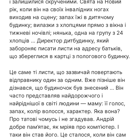
і залишилися скрученими. Свята на Новий
рік, коли він на своїх інвалідних ногах
виходив на сцену; запах їжі в дитячому
будинку; вилазки з хлопцями прямо з вікна і
тижневі ночівлі; нянька, одна на групу з 24
хлопців … Директор дитбудинку, який
забороняє писати листи на адресу батьків,
що збереглися в картці з пологового будинку.
Це саме ті листи, що зазвичай повертають
відправнику один за одним. Вже пізніше він
дізнався, що будиночок був знесений … Він
часто представляв найдорожчого і
найріднішої в світі людини — маму: її голос,
запах, колір волосся, характер. Яка вона?
Про татові чомусь і не згадував. Андрій
добре пам’ятає, як мріяв про комп’ютер. І
таки він став його. Це сталося, коли він сам