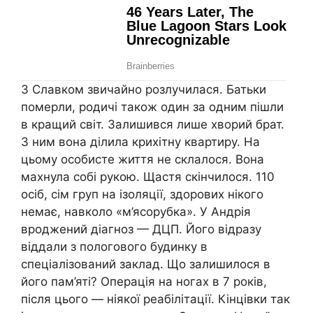
З Славком звичайно розлучилася. Батьки
померли, родичі також один за одним пішли
в кращий світ. Залишився лише хворий брат.
З ним вона ділила крихітну квартиру. На
цьому особисте життя не склалося. Вона
махнула собі рукою. Щастя скінчилося. 110
осіб, сім груп на ізоляції, здорових нікого
немає, навколо «м’ясорубка». У Андрія
вроджений діагноз — ДЦП. Його відразу
віддали з пологового будинку в
спеціалізований заклад. Що залишилося в
його пам’яті? Операція на ногах в 7 років,
після цього — ніякої реабілітації. Кінцівки так