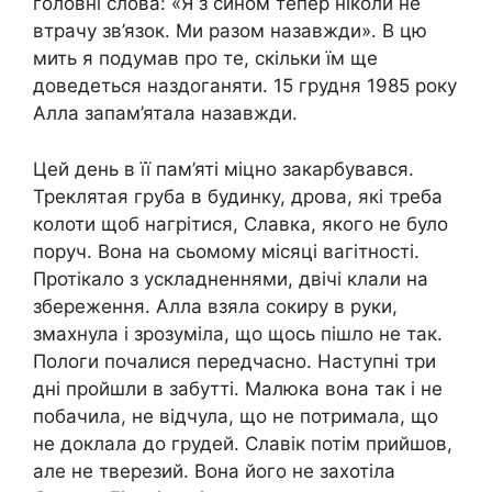
головні слова: «Я з сином тепер ніколи не
втрачу зв’язок. Ми разом назавжди». В цю
мить я подумав про те, скільки їм ще
доведеться наздоганяти. 15 грудня 1985 року
Алла запам’ятала назавжди.
Цей день в її пам’яті міцно закарбувався.
Треклятая груба в будинку, дрова, які треба
колоти щоб нагрітися, Славка, якого не було
поруч. Вона на сьомому місяці вагітності.
Протікало з ускладненнями, двічі клали на
збереження. Алла взяла сокиру в руки,
змахнула і зрозуміла, що щось пішло не так.
Пологи почалися передчасно. Наступні три
дні пройшли в забутті. Малюка вона так і не
побачила, не відчула, що не потримала, що
не доклала до грудей. Славік потім прийшов,
але не тверезий. Вона його не захотіла