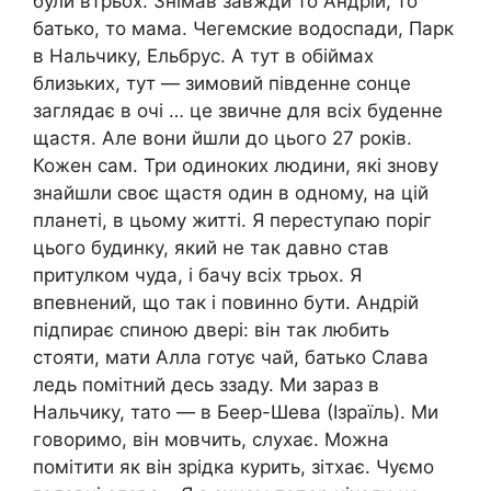
були втрьох. Знімав завжди то Андрій, то
батько, то мама. Чегемские водоспади, Парк
в Нальчику, Ельбрус. А тут в обіймах
близьких, тут — зимовий південне сонце
заглядає в очі … це звичне для всіх буденне
щастя. Але вони йшли до цього 27 років.
Кожен сам. Три одиноких людини, які знову
знайшли своє щастя один в одному, на цій
планеті, в цьому житті. Я переступаю поріг
цього будинку, який не так давно став
притулком чуда, і бачу всіх трьох. Я
впевнений, що так і повинно бути. Андрій
підпирає спиною двері: він так любить
стояти, мати Алла готує чай, батько Слава
ледь помітний десь ззаду. Ми зараз в
Нальчику, тато — в Беер-Шева (Ізраїль). Ми
говоримо, він мовчить, слухає. Можна
помітити як він зрідка курить, зітхає. Чуємо