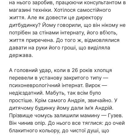
на нього заробив, працюючи консультантом в
магазині техніки. Хотілося самостійного
життя. Але як довести це директору
дитбудинку? Йому говорили, що він нікому не
потрібен за стінами інтернату, його вб’ють,
життя приречена. До того ж, відмовлялися
давати на руки його гроші, що виділяла
держава.
А головний удар, коли в 26 років хлопця
перевели в установу закритого типу —
психоневрологічний інтернат. Вирок —
недієздатний. Мабуть, так всім було
простіше. Крім самого Андрія, звичайно. У
дитячому будинку йому дали ім’я Андрій.
Прізвище чомусь залишили мамину — Гузев.
Він чинив опір. До нього все тяглися: до очей
блакитного кольору, до чистої душі, що