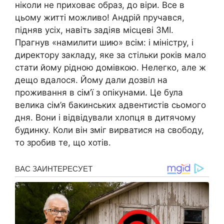
ніколи не приховає образ, до віри. Все в
цьому житті можливо! Андрій пручався,
підняв усіх, навіть задіяв місцеві ЗМІ.
Прагнув «намилити шию» всім: і міністру, і
директору закладу, яке за стільки років мало
стати йому рідною домівкою. Нелегко, але ж
дещо вдалося. Йому дали дозвіл на
проживання в сім’ї з опікунами. Це була
велика сім’я бакинських адвентистів сьомого
дня. Вони і відвідували хлопця в дитячому
будинку. Коли він зміг вирватися на свободу,
то зробив те, що хотів.