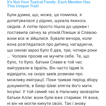
Були думки, що, може, це помилка, я
допитувалася у рідних, шукала якихось
свідків. А потім просто пішла до церкви і
поставила свічку за упокій.Пізніше зі Славою
вони все ж зійшлися. Бували вечора, коли
вона розглядалася про дитину, нагадуючи,
що синові зараз було б два, три, чотири роки
… Чоловік просив не мучити себе. Те, що
було, то було. Батьки Слави в той час
емігрували в Ізраїль. Він часто їздив їх
відвідати, на скоро завів розмови про
можливу еміграції. Поки тривав період збору
документів, в Беер-Шеві злягла його мати.
Інсульт. У той самий час в Нальчику захворіли
батьки Алли: вони були вже старими. Ні вона,
ні він не могли кинути своїх. Так і знову