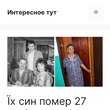
Skip
to
Интересное тут
Menu
content
Їх син помер 27