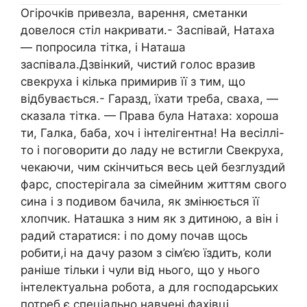
Огірочків привезла, варення, сметанки
довелося стіл накривати.- Заспівай, Натаха
— попросила тітка, і Наташа
заспівала.Дзвінкий, чистий голос вразив
свекруха і кілька примирив її з тим, що
відбувається.- Гаразд, їхати треба, сваха, —
сказала тітка. — Права була Натаха: хороша
ти, Галка, баба, хоч і інтелігентна! На весіллі-
то і поговорити до ладу не встигли Свекруха,
чекаючи, чим скінчиться весь цей безглуздий
фарс, спостерігала за сімейним життям свого
сина і з подивом бачила, як змінюється її
хлопчик. Наташка з ним як з дитиною, а він і
радий старатися: і по дому почав щось
робити,і на дачу разом з сім’єю їздить, коли
раніше тільки і чули від нього, що у нього
інтелектуальна робота, а для господарських
потреб є спеціально навчені фахівці.