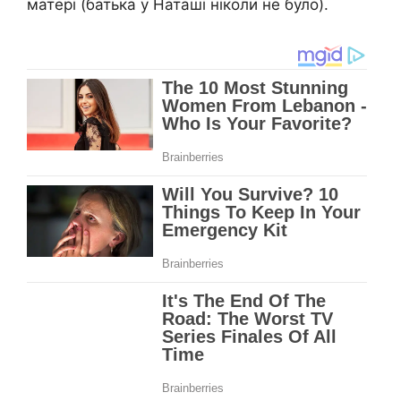
матері (батька у Наташі ніколи не було).