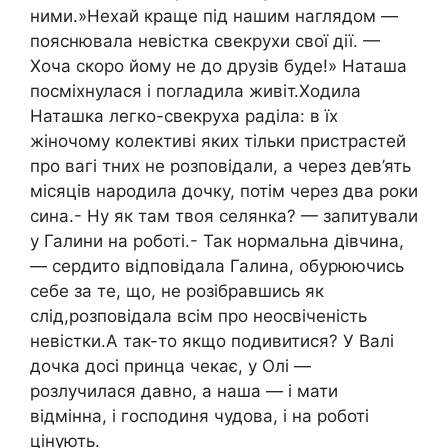
ними.»Нехай краще під нашим наглядом —
пояснювала невістка свекрухи свої дії. —
Хоча скоро йому не до друзів буде!» Наташа
посміхнулася і погладила живіт.Ходила
Наташка легко-свекруха раділа: в їх
жіночому колективі яких тільки пристрастей
про вагі тних не розповідали, а через дев’ять
місяців народила дочку, потім через два роки
сина.- Ну як там твоя селянка? — запитували
у Галини на роботі.- Так нормальна дівчина,
— сердито відповідала Галина, обурюючись
себе за те, що, не розібравшись як
слід,розповідала всім про неосвіченість
невістки.А так-то якщо подивитися? У Валі
дочка досі принца чекає, у Олі —
розлучилася давно, а наша — і мати
відмінна, і господиня чудова, і на роботі
цінують.