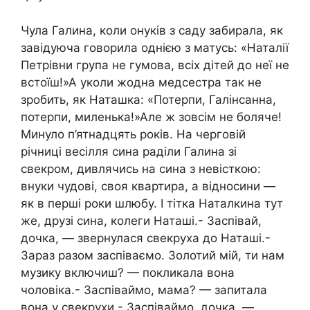
Чула Галина, коли онуків з саду забирала, як
завідуюча говорила однією з матусь: «Наталії
Петрівни група не гумова, всіх дітей до неї не
встоїш!»А уколи жодна медсестра так не
зробить, як Наташка: «Потерпи, Галінсанна,
потерпи, миленька!»Але ж зовсім не боляче!
Минуло п’ятнадцять років. На черговій
річниці весілля сина раділи Галина зі
свекром, дивлячись на сина з невісткою:
внуки чудові, своя квартира, а відносини —
як в перші роки шлюбу. І тітка Наталкина тут
же, друзі сина, колеги Наташі.- Заспівай,
дочка, — звернулася свекруха до Наташі.-
Зараз разом заспіваємо. Золотий мій, ти нам
музику включиш? — покликала вона
чоловіка.- Заспіваймо, мама? — запитала
вона у свекрухи.- Заспіваймо, дочка, —