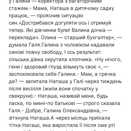
у Галини — коректора з багаторічним
стажем.- Мама, Наташа в дитячому садку
працює, — прояснив ситуацію
син.»Дострибався догуляти ось і отримуй
тепер. Які дівчинки були! Валина дочка —
перекладач. Олина — старший бухгалтер», —
думала Галя.Галина з чоловіком надавали
синові повну свободу, І ось результат:
сільська дівка окрутила хлопчика. «Ну нічого,
гени і здоровий глузд візьмуть своє », —
заспокоювала себе Галина.- Мам, а гречка
де? — запитала Наташа у Галі через тиждень
після весілля (жили вони спочатку у
свекрухи).- Наташа, називай мене, будь
ласка, по імені-по батькові — строго сказала
Галя.- Добре, Галина Олександрівна, —
зітхнула Наташа.А через місяць приїхала
тітка Наташі, яка виростила її після смe рті