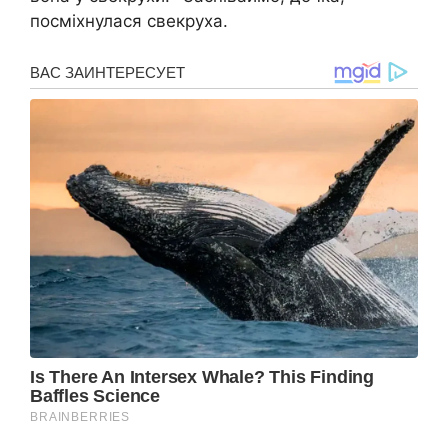
посміхнулася свекруха.