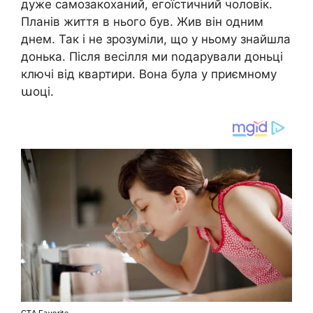
дуже самозакоханий, егоїстичний чоловік.
Планів життя в нього був. Жив він одним
днем. Так і не зрозуміли, що у ньому знайшла
донька. Після весілля ми nодарували доньці
ключі від квартири. Вона була у приємному
աоці.