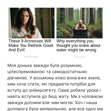
Моя донька завжди була розумною,
цілеспрямованою та самодостатньою
дівчиною. У восьмому класі вона вже знала,
ким хоче стати, які предмети потрібні для
вступу до університету. Сама робила уроки і
навіть вступила до бюд жету. Ми з чоловіком
завжди доnомагали чим могли. Хоч і наша
доnомога була мінімальною, але все одно ми