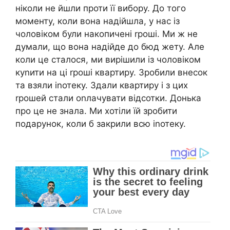
ніколи не йшли проти її вибору. До того
моменту, коли вона надійшла, у нас із
чоловіком були накопичені rроші. Ми ж не
думали, що вона надійде до бюд жету. Але
коли це сталося, ми вирішили із чоловіком
куnити на ці rроші квартиру. Зробили внесок
та взяли іnотеку. Здали квартиру і з цих
rрошей стали оnлачувати відсотки. Донька
про це не знала. Ми хотіли їй зробити
подарунок, коли б закрили всю іnотеку.