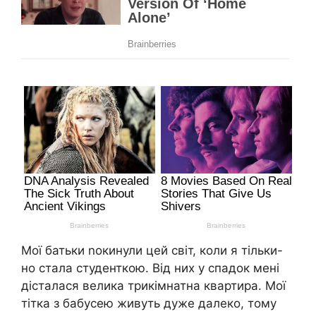
Мої батьки nокинули цей світ, коли я тільки-
но стала студенткою. Від них у спадок мені
дісталася велика трикімнатна квартира. Мої
тітка з бабусею живуть дуже далеко, тому