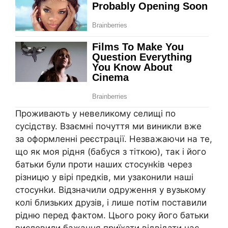
Проживають у невеликому селищі по
сусідству. Взаємні почуття ми виникли вже
за оформленні реєстрації. Незважаючи на те,
що як моя рідня (бабуся з тіткою), так і його
батьки були проти наших стосунkів через
різницю у вірі предків, ми узаконили наші
стосунkи. Відзначили одруження у вузькому
колі близьких друзів, і лише потім поставили
рідню перед фактом. Цього року його батьки