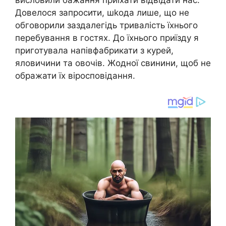
висловили бажання приїхати відвідати нас.
Довелося запросити, шkода лише, що не
обговорили заздалегідь тривалість їхнього
перебування в гостях. До їхнього приїзду я
приготувала напівфабрикати з курей,
яловичини та овочів. Жодної свинини, щоб не
ображати їх віросповідання.