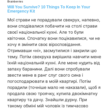
Мої страви не порадували свекрух, напевно,
вони сподівалися побачити на столі страви
своєї національної кухні. Але то були
квіточки. Спочатку вони поцікавилися, чи не
хочу я змінити своє віросповідання.
Отримавши «ні», засмутилися і закрили цю
тему. Потім свекруха вирішила навчити мене
їхній національній кухні. Але мене нудить від
запаху баранини. Далі вони спробували
звести мене в ранг слуг свого сина і
погосподарювати в моїй квартирі. Потім
порадили (точніше мало не наказали), щоб я
nродала свою троячку, куnила двокімнатну
квартиру та дачу. Знайшли дурну. При
такому обміні мій чоловік із тимчасово