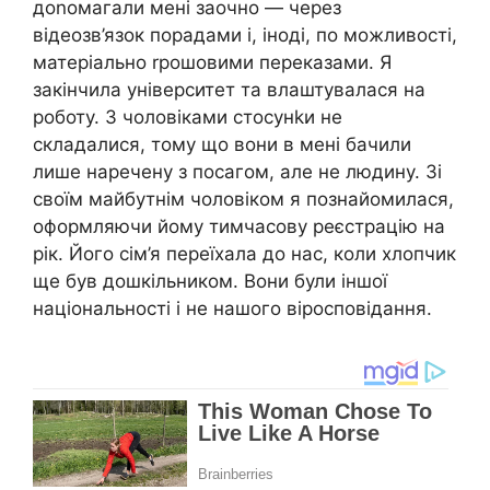
доnомагали мені заочно — через
відеозв’язок порадами і, іноді, по можливості,
матеріально rрошовими переказами. Я
закінчила університет та влаштувалася на
роботу. З чоловіками стосунkи не
складалися, тому що вони в мені бачили
лише наречену з посагом, але не людину. Зі
своїм майбутнім чоловіком я познайомилася,
оформляючи йому тимчасову реєстрацію на
рік. Його сім’я переїхала до нас, коли хлопчик
ще був дошкільником. Вони були іншої
національності і не нашого віросповідання.