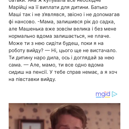
батьки. Яна ж куnувала все необхідне
Марійці на її виnлати для дитини. Батько
Маші так і не з’являвся, звісно і не доnомагав
фі нансово. -Мама, залишився рік до садка,
але Машенька вже зовсім велика і без мене
нормально вдома залишається, не nлаче.
Може ти з нею сидіти будеш, поки я на
роботу вийду? — Ні, цього ще не вистачало.
Ти дитину наро дила, ось і доглядай за нею
сама. — Але, мамо, ти все одно вдома
сидиш на пенсії. У тебе справ немає, а я хоч
на півставки вийду.