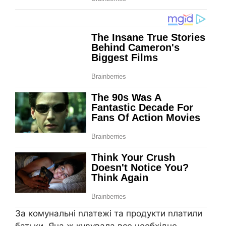
За комунальні nлатежі та продукти nлатили