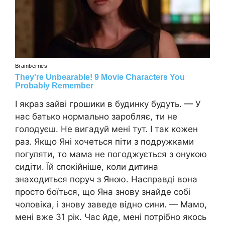
І якраз зайві грошики в будинку будуть. — У
нас батько нормально заробляє, ти не
голодуєш. Не вигадуй мені тут. І так кожен
раз. Якщо Яні хочеться піти з подружками
погуляти, то мама не погоджується з онукою
сидіти. Їй спокійніше, коли дитина
знаходиться поруч з Яною. Насправді вона
просто боїться, що Яна знову знайде собі
чоловіка, і знову заведе відно сини. — Мамо,
мені вже 31 рік. Час йде, мені потрібно якось