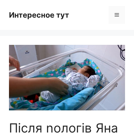
Skip
to
Интересное тут
Menu
content
Після nологів Яна