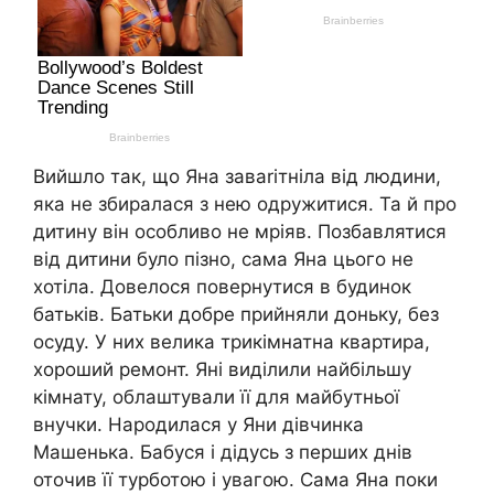
Вийшло так, що Яна заваrітніла від людини,
яка не збиралася з нею одружитися. Та й про
дитину він особливо не мріяв. Позбавлятися
від дитини було пізно, сама Яна цього не
хотіла. Довелося повернутися в будинок
батьків. Батьки добре прийняли доньку, без
осуду. У них велика трикімнатна квартира,
хороший ремонт. Яні виділили найбільшу
кімнату, облаштували її для майбутньої
внучки. Народилася у Яни дівчинка
Машенька. Бабуся і дідусь з перших днів
оточив її турботою і увагою. Сама Яна поки