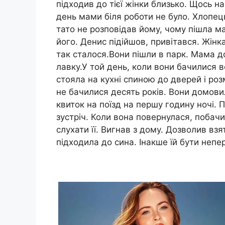
підходив до тієї жінки близько. Щось 
день мами біля роботи не було. Хлопе
тато не розповідав йому, чому пішла 
його. Денис підійшов, привітався. Жінк
так сталося.Вони пішли в парк. Мама д
лавку.У той день, коли вони бачилися 
стояла на кухні спиною до дверей і ро
не бачилися десять років. Вони домовил
квиток на поїзд на першу годину ночі. 
зустріч. Коли вона повернулася, побач
слухати її. Вигнав з дому. Дозволив взя
підходила до сина. Інакше їй бути непе