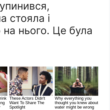
зупинився,
а стояла і
на нього. Це була