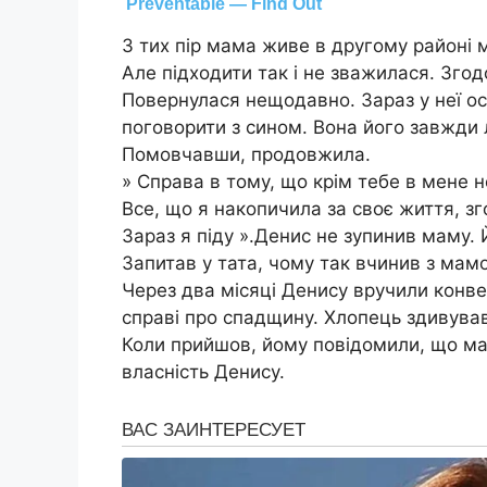
З тих пір мама живе в другому районі 
Але підходити так і не зважилася. Згод
Повернулася нещодавно. Зараз у неї о
поговорити з сином. Вона його завжди 
Помовчавши, продовжила.
» Справа в тому, що крім тебе в мене н
Все, що я накопичила за своє життя, зг
Зараз я піду ».Денис не зупинив маму.
Запитав у тата, чому так вчинив з мамо
Через два місяці Денису вручили конве
справі про спадщину. Хлопець здивува
Коли прийшов, йому повідомили, що ма
власність Денису.