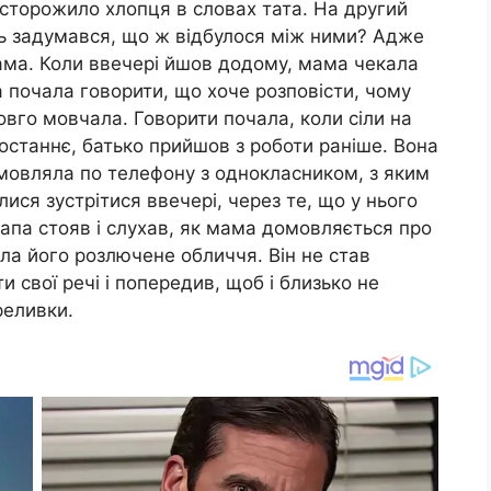
насторожило хлопця в словах тата. На другий
ць задумався, що ж відбулося між ними? Адже
мама. Коли ввечері йшов додому, мама чекала
а почала говорити, що хоче розповісти, чому
овго мовчала. Говорити почала, коли сіли на
востаннє, батько прийшов з роботи раніше. Вона
змовляла по телефону з однокласником, з яким
ися зустрітися ввечері, через те, що у нього
Папа стояв і слухав, як мама домовляється про
ила його розлючене обличчя. Він не став
ти свої речі і попередив, щоб і близько не
реливки.