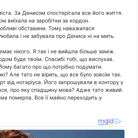
міста. За Денисом спостерігала все його життя.
ом виїхала на заробітки за кордон.
собливі обставини. Тому наважилася
любила і не забувала про Дениса ні на мить.
емає нікого. Я так і не вийшла більше заміж.
одом буде твоїм. Спасибі тобі, що вислухав.
 Йому багато про що потрібно подумати.
ю? Але тато не вірить, що все було зовсім так.
рт від нотаріуса. Його запрошували в контору у
вся, про яку спадщину мова? Адже тато живий.
ма померла. Все її майно переходить у