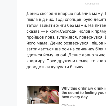
Денис сьогодні вперше побачив маму. П’
пішла від них. Тоді хлопцеві було десят
татом звикати жити без мами. На питан
сказав — ніколи.Сьогодні чоловік пряму
пройшов повз, зупинився, повернувся. 
його мама. Денис розвернувся і пішов 
затримається ще хоч на хвилинку біля м
здатися йому на очі. Денис давно живе
квартиру. Поки дружини немає, то квар
доведеться купувати більшу.