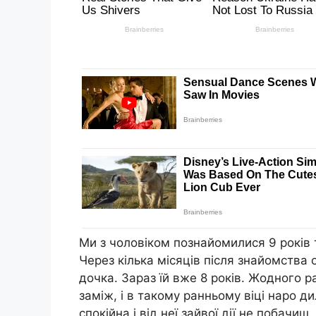
Ми з чоловіком познайомилися 9 років т
Через кілька місяців після знайомства
дочка. Зараз їй вже 8 років. Жодного 
заміж, і в такому ранньому віці наро ди
спокійна і від неї зайвої дії не побачиш