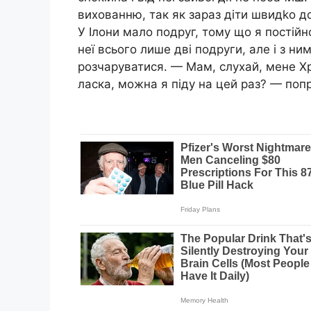
вихованню, так як зараз діти швидkо до
У Ілони мало подруг, тому що я постійн
неї всього лише дві подруги, але і з н
розчаруватися. — Мам, слухай, мене Х
ласка, можна я піду на цей раз? — поп