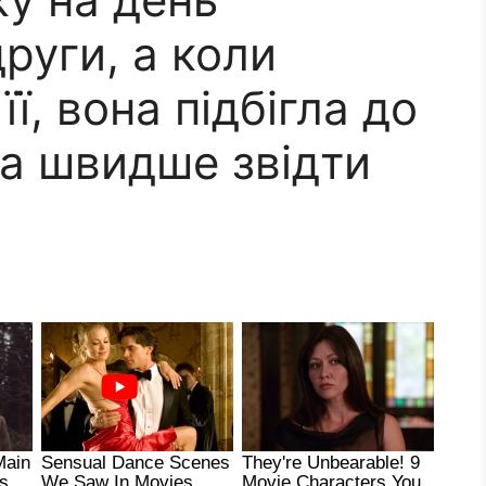
руги, а коли
ї, вона підбігла до
ла швидше звідти