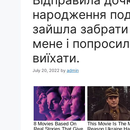
народження под
зайшла забрати ї
мене і попроси
виїхати.
July 20, 2022
by
admin