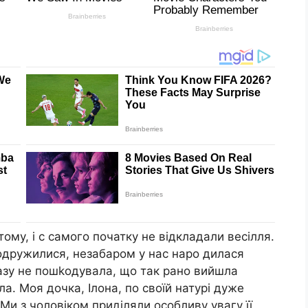
ому, і c самого початку не відкладали весілля.
 одружилися, незабаром у нас наро дилася
разу не пошkодувала, що так рано вийшла
ла. Моя дочка, Ілона, по своїй натурі дуже
. Ми з чоловіком приділяли особливу увагу її