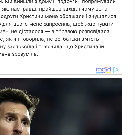
. Ми вийшли з дому її подруги і попрямували
, як, насправді, пройшов захід, і чому вона
 подруги Христини мене ображали і знущалися
о для цього мене запросила, щоб жар тувати
 мені не дісталося — з образою розповідала
е, як я і говорила, не всі батьки вміють
ону заспокоїла і пояснила, що Христина їй
мене зрозуміла.