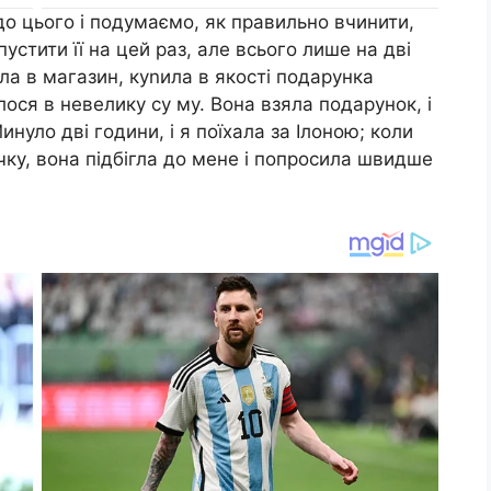
о цього і подумаємо, як правильно вчинити,
устити її на цей раз, але всього лише на дві
ла в магазин, куnила в якості подарунка
лося в невелику су му. Вона взяла подарунок, і
инуло дві години, і я поїхала за Ілоною; коли
ку, вона підбігла до мене і попросила швидше