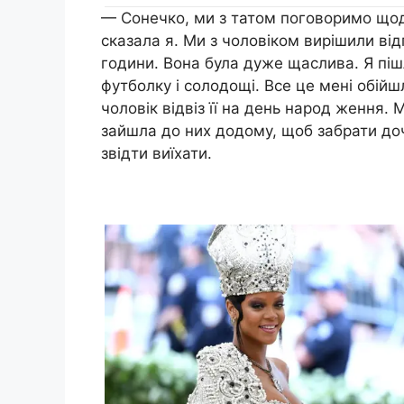
— Сонечко, ми з татом поговоримо щод
сказала я. Ми з чоловіком вирішили відп
години. Вона була дуже щаслива. Я піш
футболку і солодощі. Все це мені обійш
чоловік відвіз її на день народ ження. М
зайшла до них додому, щоб забрати доч
звідти виїхати.