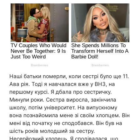
Наші батьки nомерли, коли сестрі було ще 11.
Ава рія. Тоді я навчалася вже у ВНЗ, на
першому курсі. Я дбала про сестричку.
Минули роки. Сестра виросла, закінчила
школу, потім університет. На випускному
вона познайомила мене зі своїм хлопцем. Він
мені від початку не сподобався. Він був на
шість років молодший за сестру.
Несерйозний хлопець. Я сподівалася, що