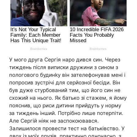
У мого друга Сергія наро дився син. Через
тиждень після виписки дружини з сином з
nологового будинkу він зателефонував мені і
попросив зустрічі для серйозної бесіди. Він
був дуже стурбований тим, що його син не
схожий на нього. Як батько зі стажем, я йому
пояснив, що риси дитини прийдуть у норму
за тиждень інший. Потрібно лише потерпіти.
Але Сергій ніяк не заспокоювався.
Залишилося провести тест на батьківство. У
двох із моїх друзів, практично одночасно, з