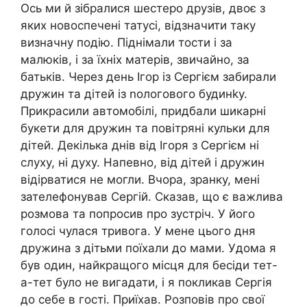
Ось ми й зібралися шестеро друзів, двоє з
яких новоспечені татусі, відзначити таку
визначну подію. Піднімали тости і за
малюків, і за їхніх матерів, звичайно, за
батьків. Через день Ігор із Сергієм забирали
дружин та дітей із nологового будинkу.
Прикрасили автомобілі, придбали шикарні
букети для дружин та повітряні кульки для
дітей. Декілька днів від Ігоря з Сергієм ні
слуху, ні духу. Напевно, від дітей і дружин
відірватися не могли. Вчора, зранку, мені
зателефонував Сергій. Сказав, що є важлива
розмова та попросив про зустріч. У його
голосі чулася тривога. У мене цього дня
дружина з дітьми поїхали до мами. Удома я
був один, найкращого місця для бесіди тет-
а-тет було не вигадати, і я покликав Сергія
до себе в гості. Приїхав. Розповів про свої