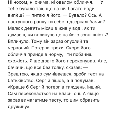
Ні носом, ні очима, ні овалом обличчя. — У
тебе бувало так, що на ніч багато води
вип’єш? — питаю я його. — Бувало? Ось. А
наступного ранку ти себе в дзеркалі бачив?
Малюк дев’ять місяців жив у воді, як ти
думаєш, чи вплинуло це на його зовнішність?
Вплинуло. Тому він зараз опухлий та
червоний. Потерпи трохи. Скоро його
обличчя прийде в норму, і ти побачиш
схожість. Я ще довго його переконував. Але,
бачачи, що все без толку, сказав: —
Зрештою, якщо сумніваєшся, зроби тест на
батьківство. Сергій пішов, а я подумав:
«Краще б Сергій потерпів тиждень, інший.
Сам переконається на власні очі. А якщо
зараз вимагатиме тесту, то цим образить
дружину».