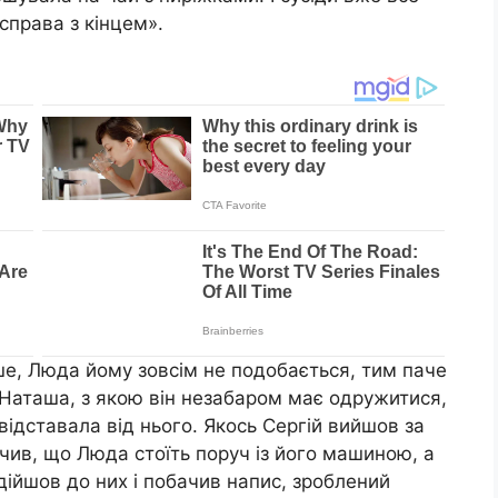
справа з кінцем».
ше, Люда йому зовсім не подобається, тим паче
, Наташа, з якою він незабаром має одружитися,
 відставала від нього. Якось Сергій вийшов за
чив, що Люда стоїть поруч із його машиною, а
ідійшов до них і побачив напис, зроблений