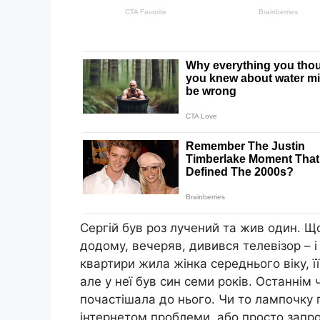
Сергій був роз лучений та жив один. Щ
додому, вечеряв, дивився телевізор – і
квартири жила жінка середнього віку, ї
але у неї був син семи років. Останні
почастішала до нього. Чи то лампочку п
інтернетом проблеми, або просто запро