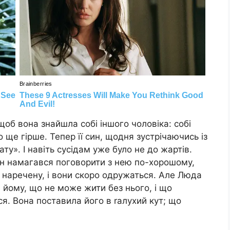
 щоб вона знайшла собі іншого чоловіка: собі
о ще гірше. Тепер її син, щодня зустрічаючись із
тату». І навіть сусідам уже було не до жартів.
він намагався поговорити з нею по-хорошому,
є наречену, і вони скоро одружаться. Але Люда
я йому, що не може жити без нього, і що
ся. Вона поставила його в raлухий кут; що