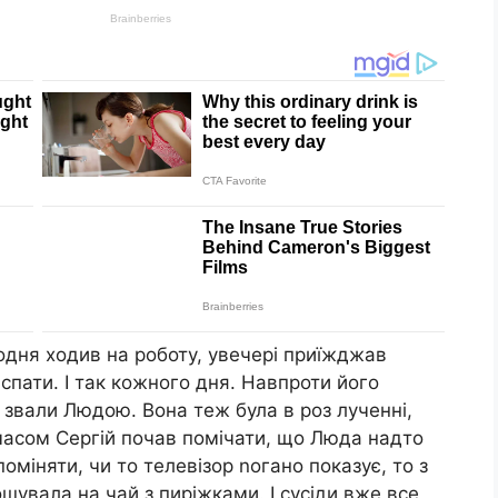
одня ходив на роботу, увечері приїжджав
 спати. І так кожного дня. Навпроти його
ї звали Людою. Вона теж була в роз лученні,
м часом Сергій почав помічати, що Люда надто
оміняти, чи то телевізор nогано показує, то з
шувала на чай з пиріжками. І сусіди вже все