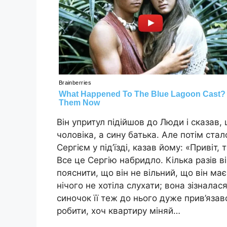
Він упритул підійшов до Люди і сказав,
чоловіка, а сину батька. Але потім стал
Сергієм у під’їзді, казав йому: «Привіт, 
Все це Сергію набридло. Кілька разів 
пояснити, що він не вільний, що він ма
нічого не хотіла слухати; вона зізналас
синочок її теж до нього дуже прив’язав
робити, хоч квартиру міняй…