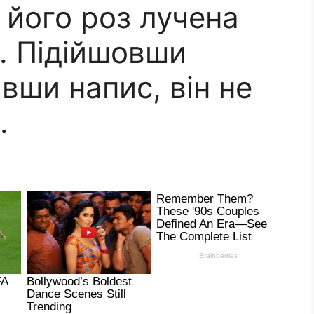
 його роз лучена
м. Підійшовши
вши напис, він не
.