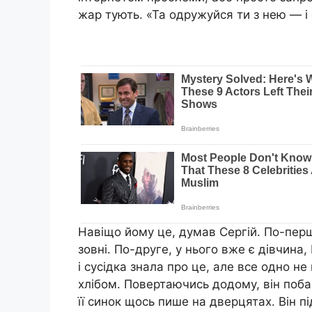
жар тують. «Та одружуйся ти з нею — і 
Навіщо йому це, думав Сергій. По-пер
зовні. По-друге, у нього вже є дівчина
і сусідка знала про це, але все одно не
хлібом. Повертаючись додому, він поба
її синок щось пише на дверцятах. Він п