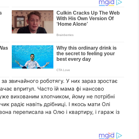
 за звичайного роботягу. У них зараз зростає
ачає впритул. Часто їй мама фі нансово
дуже вихованим хлопчиком, йому не потрібні
чик радіє навіть дрібниці. І якось мати Олі
вона переписала на Олю і квартиру, і гараж із