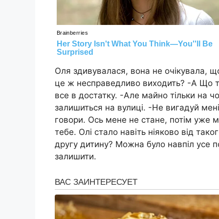
Оля здивувалася, вона не очікувала, щ
це ж несправедливо виходить? -А Що ти
все в достатку. -Але майно тільки на ч
залишиться на вулиці. -Не вигадуй мені
говори. Ось мене не стане, потім уже м
тебе. Олі стало навіть ніяково від так
другу дитину? Можна було навпіл усе п
залишити.