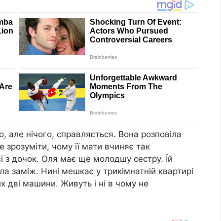
 але нічого, справляється. Вона розповіла
е зрозуміти, чому її мати вчиняє так
 з дочок. Оля має ще молодшу сестру. Їй
а заміж. Нині мешкає у трикімнатній квартирі
их дві машини. Живуть і ні в чому не