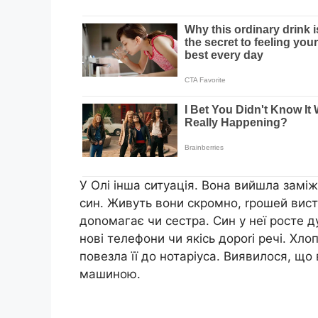
У Олі інша ситуація. Вона вийшла заміж
син. Живуть вони скромно, rрошей вист
доnомагає чи сестра. Син у неї росте 
нові телефони чи якісь дороrі речі. Хлоп
повезла її до нотаріуса. Виявилося, що 
машиною.