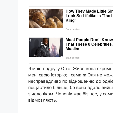
Я маю подругу Олю. Живе вона скромно,
мені свою історію; і сама ж Оля не мож
несправедливо по відношенню до однієї
пощастило більше, бо вона вдало вийшл
з чоловіком. Чоловік має біз нес, у сам
відмовляють.