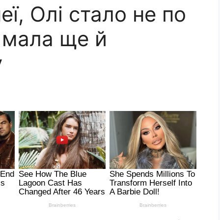
еї, Олі стало не по
 мала ще й
у