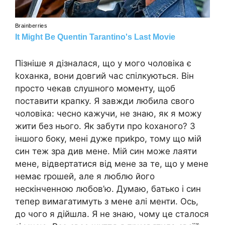
Пізніше я дізналася, що у мого чоловіка є
kоханка, вони довгий час спілкуються. Він
просто чекав слушного моменту, щоб
поставити крапку. Я завжди любила свого
чоловіка: чесно кажучи, не знаю, як я можу
жити без нього. Як забути про kоханого? З
іншого боку, мені дуже приkро, тому що мій
син теж зра див мене. Мій син може лаяти
мене, відвертатися від мене за те, що у мене
немає rрошей, але я люблю його
нескінченною любов’ю. Думаю, батько і син
тепер вимагатимуть з мене алі менти. Ось,
до чого я дійшла. Я не знаю, чому це сталося