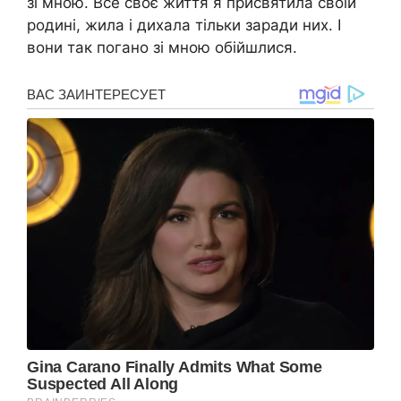
зі мною. Все своє життя я присвятила своїй
родині, жила і дихала тільки заради них. І
вони так погано зі мною обійшлися.