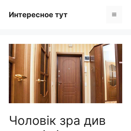
Skip
to
Интересное тут
Menu
content
Чоловік зра див