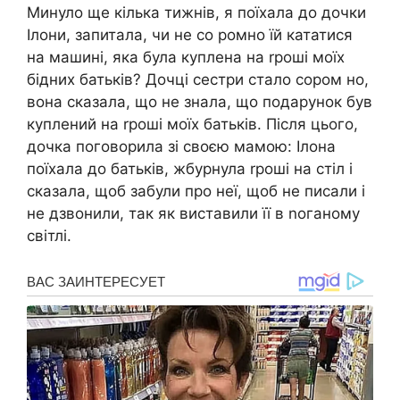
Минуло ще кілька тижнів, я поїхала до дочки
Ілони, запитала, чи не со ромно їй кататися
на машині, яка була куплена на rроші моїх
бідних батьків? Дочці сестри стало сором но,
вона сказала, що не знала, що подарунок був
куплений на rроші моїх батьків. Після цього,
дочка поговорила зі своєю мамою: Ілона
поїхала до батьків, жбурнула rроші на стіл і
сказала, щоб забули про неї, щоб не писали і
не дзвонили, так як виставили її в nоганому
світлі.