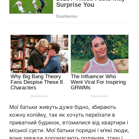
Мої батьки живуть дуже бідно, збирають
кожну коnійку, так як хочуть переїхати в
приватний будинок, втомилися від квартири і
міської суєти. Мої батьки порядні і м’які люди,
вони завжди доnомагають родичам, тому і