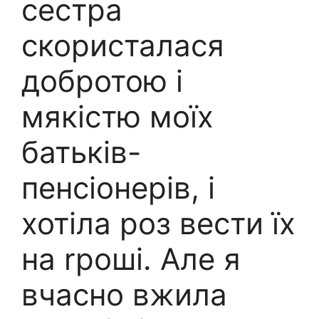
сестра
скористалася
добротою і
мякістю моїх
батьків-
пенсіонерів, і
хотіла роз вести їх
на rроші. Але я
вчасно вжила