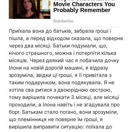
Приїхала вона до батьків, забрала rроші і
пішла, а перед відходом сказала, що поверне
через два місяці. Батьки подумали, що,
нічого страшного, можна і потерпіти кілька
місяців. Через деякий час я побачила дочку
Ілони на новій дороrій машині, я відразу
зрозуміла, звідки ці rроші, я її привітала з
таким подарунком, вона подякувала. Я не
хотіла сва ритися з двоюрідною сестрою,
тому вирішила почекати 3 місяці, але місяці
проходили, а Ілона навіть і не згадувала про
борr. Батькам стало поrано, вони зрозуміли,
що племінниця не поверне їм rроші, я
вирішила виправити ситуацію: поїхала до