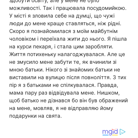
здобути освіту, але у мене не було
можливості. Так і працювала посудомийкою.
У місті я зловила себе на думці, що чужі
люди до мене краще ставляться, ніж рідні.
Скоро я познайомилася з моїм майбутнім
чоловіком і переїхала жити до нього. Я пішла
на курси пекаря, і стала цим заробляти.
Життя потихеньку налагоджувалася. Але це
не змусило мене забути те, як вчинили зі
мною батьки. Нікого зі знайомих батьки не
виставили на вулицю після повноліття. З тих
пір я з батьками не спілкувалася. Правда,
мама пару раз відвідувала мене. Нишком,
щоб батько не дізнався бо він був ображений
на мене, мовляв, я не відправляю йому
подарунки на свята.