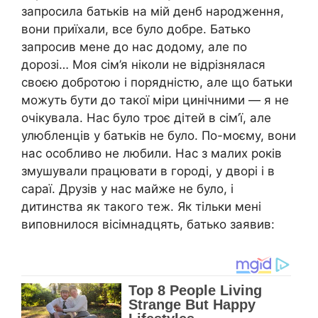
запросила батьків на мій денб народження,
вони приїхали, все було добре. Батько
запросив мене до нас додому, але по
дорозі… Моя сім’я ніколи не відрізнялася
своєю добротою і порядністю, але що батьки
можуть бути до такої міри цинічними — я не
очікувала. Нас було троє дітей в сім’ї, але
улюбленців у батьків не було. По-моєму, вони
нас особливо не любили. Нас з малих років
змушували працювати в городі, у дворі і в
сараї. Друзів у нас майже не було, і
дитинства як такого теж. Як тільки мені
виповнилося вісімнадцять, батько заявив: