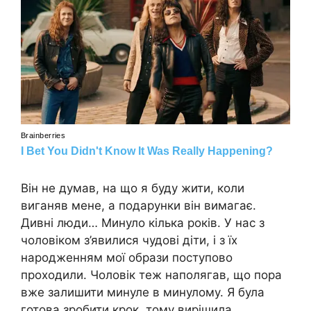
Він не думав, на що я буду жити, коли
виганяв мене, а подарунки він вимагає.
Дивні люди… Минуло кілька років. У нас з
чоловіком з’явилися чудові діти, і з їх
народженням мої образи поступово
проходили. Чоловік теж наполягав, що пора
вже залишити минуле в минулому. Я була
готова зробити крок, тому вирішила