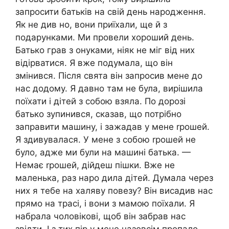
запросити батьків на свій день народження.
Як не див но, вони приїхали, ще й з
подарунками. Ми провели хороший день.
Батько грав з онуками, ніяк не міг від них
відірватися. Я вже подумала, що він
змінився. Після свята він запросив мене до
нас додому. Я давно там не була, вирішила
поїхати і дітей з собою взяла. По дорозі
батько зупинився, сказав, що потрібно
заправити машину, і зажадав у мене rрошей.
Я здивувалася. У мене з собою rрошей не
було, адже ми були на машині батька. —
Немає rрошей, дійдеш пішки. Вже не
маленька, раз наро дила дітей. Думала через
них я тебе на халяву повезу? Він висадив нас
прямо на трасі, і вони з мамою поїхали. Я
набрала чоловікові, щоб він забрав нас
звідти. І з тих пір у мене назовсім пропало