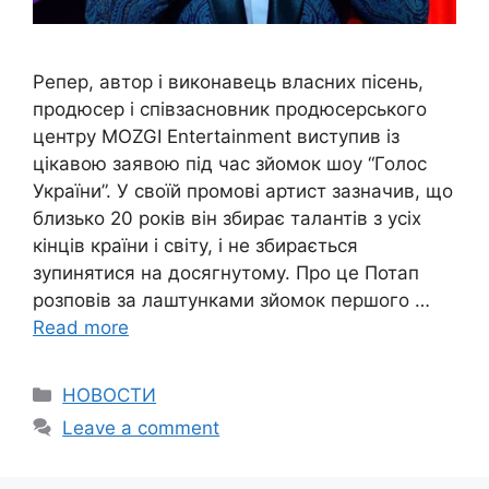
Репер, автор і виконавець власних пісень,
продюсер і співзасновник продюсерського
центру MOZGI Entertainment виступив із
цікавою заявою під час зйомок шоу “Голос
України”. У своїй промові артист зазначив, що
близько 20 років він збирає талантів з усіх
кінців країни і світу, і не збирається
зупинятися на досягнутому. Про це Потап
розповів за лаштунками зйомок першого …
Read more
Categories
НОВОСТИ
Leave a comment