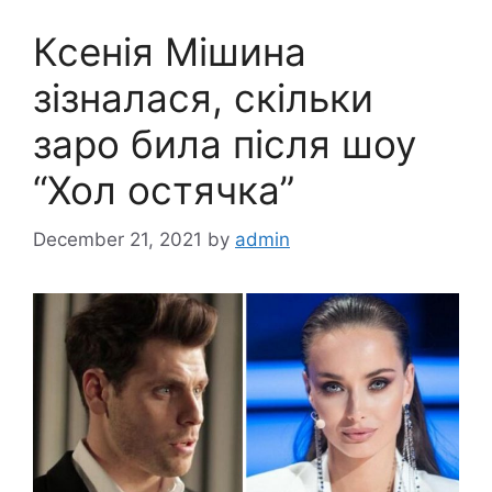
Ксенія Мішина
зізналася, скільки
заро била після шоу
“Хол остячка”
December 21, 2021
by
admin