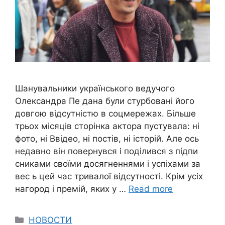
Шанувальники українського ведучого
Олександра Пе дана були стурбовані його
довгою відсутністю в соцмережах. Більше
трьох місяців сторінка актора пустувала: ні
фото, ні Ввідео, ні постів, ні історій. Але ось
недавно він повернувся і поділився з підпи
сниками своїми досягненнями і успіхами за
вес ь цей час тривалої відсутності. Крім усіх
нагород і премій, яких у …
Read more
Categories
НОВОСТИ