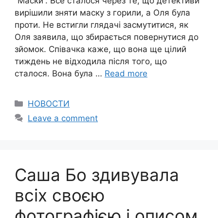
“Маски”. Все сталося через те, що детективи
вирішили зняти маску з горили, а Оля була
проти. Не встигли глядачі засмутитися, як
Оля заявила, що збирається повернутися до
зйомок. Співачка каже, що вона ще цілий
тиждень не відходила після того, що
сталося. Вона була …
Read more
Categories
НОВОСТИ
Leave a comment
Саша Бо здивувала
всіх своєю
фотографією і описом