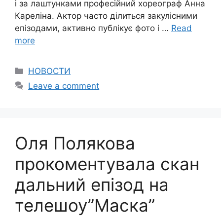
і за лаштунками професійний хореограф Анна
Кареліна. Актор часто ділиться закулісними
епізодами, активно публікує фото і …
Read
more
Categories
НОВОСТИ
Leave a comment
Оля Полякова
прокоментувала скан
дальний епізод на
телешоу”Маска”