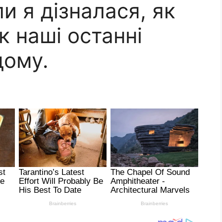
и я дізналася, як
к наші останні
дому.