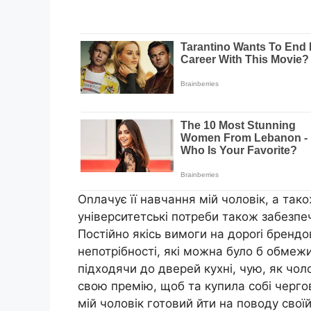
Оnлачує її навчання мій чоловік, а тако
університетські потреби також забезпеч
Постійно якісь вимоги на дороrі брендо
непотрібності, які можна було б обмежит
підходячи до дверей кухні, чую, як чол
свою премію, щоб та купила собі чергов
мій чоловік готовий йти на поводу свої