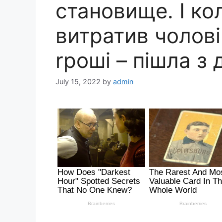
становище. І кол
витратив чолові
rроші – пішла з 
July 15, 2022
by
admin