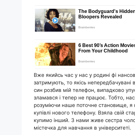
Вже якийсь час у нас у родині фі нансо
затримують, то якісь непередбачувані 
син розбив мій телефон, випадково упус
зламався і тепер не працює. Тобто, на
розуміючи наше поточне становище, я 
купівлі нового телефону. Взяла свій ст
куnимо інший. З нами живе сестра чолов
містечка для навчання в університеті.