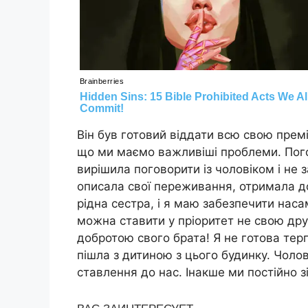
Він був готовий віддати всю свою премі
що ми маємо важливіші проблеми. Пого
вирішила поговорити із чоловіком і не 
описала свої переживання, отримала до
рідна сестра, і я маю забезпечити насам
можна ставити у пріоритет не свою друж
добротою свого брата! Я не готова терп
пішла з дитиною з цього будинку. Чолов
ставлення до нас. Інакше ми постійно