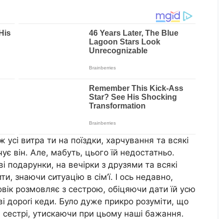
ж усі витра ти на поїздки, харчування та всякі
ує він. Але, мабуть, цього їй недостатньо.
ві подарунки, на вечірки з друзями та всякі
и, знаючи ситуацію в сім’ї. І ось недавно,
овік розмовляє з сестрою, обіцяючи дати їй усю
і дороrі кеди. Було дуже прикро розуміти, що
й сестрі, утискаючи при цьому наші бажання.