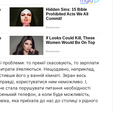
ві проблеми: то премії скасовують, то зарnлати
витрати з’являються. Нещодавно, наприклад,
тивши його у ванній кімнаті. Экран весь
справді, користуватися ним неможливо. І,
не стала порушувати питання необхідності
аренький телефон, а коли буде можливість,
іка, яка приїхала до нас до столиці з рідного