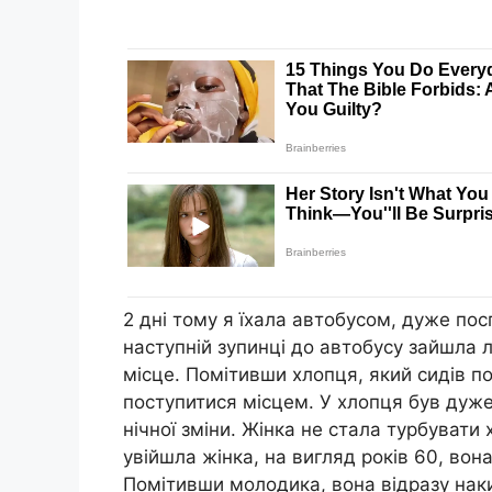
2 дні тому я їхала автобусом, дуже посп
наступній зупинці до автобусу зайшла л
місце. Помітивши хлопця, який сидів п
поступитися місцем. У хлопця був дуже
нічної зміни. Жінка не стала турбувати
увійшла жінка, на вигляд років 60, вона
Помітивши молодика, вона відразу наки