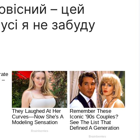
овісний – цей
усі я не забуду