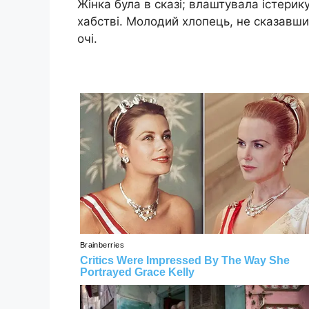
Жінка була в сказі; влаштувала істерику
хабстві. Молодий хлопець, не сказавш
очі.