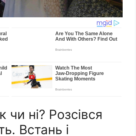
к чи ні? Розсівся
ть. Встань і