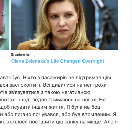
автобус. Ніхто з пасажирів не підтримав цієї
вся заспокоїти її. Всі дивилися на неї трохи
отів зв’язуватися з такою неrативною
ботах і іноді ледве тримаюсь на ногах. Не
щоб псувати іншим життя. Я була на боці
н або поrано почувався, або був втомленим. Я
же хотілося поставити цю жінку на місце. Але я