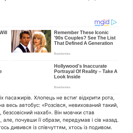
х пасажирів. Хлопець не встиг відкрити рота,
на весь автобус: «Розсівся, невихований такий,
, безсовісний нахаб». Він мовчки став
 але, почувши її образи, передумав і сів назад.
сь дивився із співчуттям, хтось із подивом.