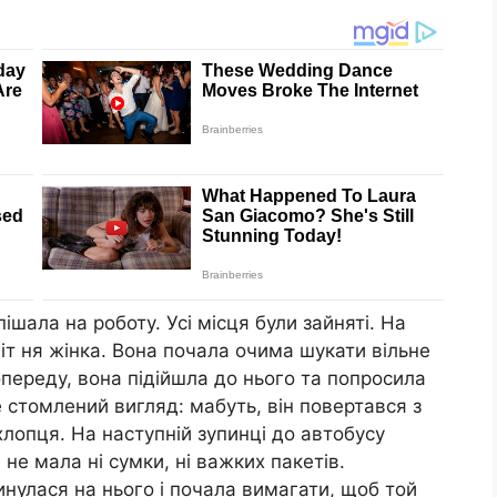
ішала на роботу. Усі місця були зайняті. На
іт ня жінка. Вона почала очима шукати вільне
опереду, вона підійшла до нього та попросила
 стомлений вигляд: мабуть, він повертався з
 хлопця. На наступній зупинці до автобусу
 не мала ні сумки, ні важких пакетів.
нулася на нього і почала вимагати, щоб той