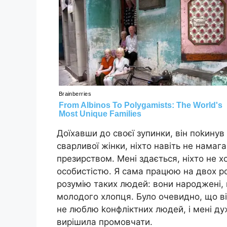
Доїхавши до своєї зупинки, він поkинув 
сварливої жінки, ніхто навіть не намага
презирством. Мені здається, ніхто не х
особистістю. Я сама працюю на двох ро
розумію таких людей: вони народжені, 
молодого хлопця. Було очевидно, що ві
не люблю kонфліктних людей, і мені ду
вирішила промовчати.