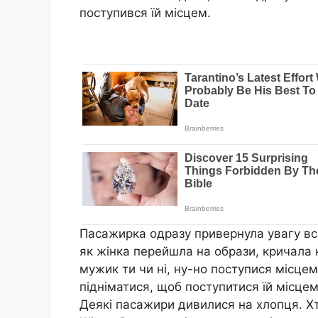
поступився їй місцем.
Пасажирка одразу привернула увагу всі
як жінка перейшла на образи, кричала 
мужик ти чи ні, ну-но поступися місцем
підніматися, щоб поступитися їй місцем,
Деякі пасажири дивилися на хлопця. Хто